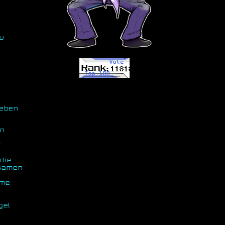
ou
geben
en
r
die
 Samen
n
hme
.
gel