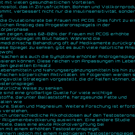
t mit vielen gesundheitlichen Vorteilen.
nositol, das in Zitrusfrüchten, Bohnen und Vollkornprod
mmt, verbessert nicht nur die Insulinsensitivität, sonde
ht
die Ovulationsrate bei Frauen mit PCOS. Dies führt zu e
lichen Anstieg des Progesteronspiegels in der
körperphase.
ien zeigen, dass 60-80% der Frauen mit PCOS erhöhte
steronspiegel im Blut haben. Während die
medizinische Behandlung oft auf Medikamente zurückgre
ese Spiegel zu senken, gibt es auch viele natürliche Ans
sowohl
Ursachen als auch die Symptome erhöhter Androgenspieg
ssieren können. Diese reichen von Anpassungen im Leben
den gezielten Einsatz
Lebensmitteln und Nahrungsergänzungsmitteln bis hin zu
fischen körperlichen Aktivitäten. Im Folgenden werden 
ngsvolle Strategien vorgestellt, die dir helfen können, d
osteronspiegel
atürliche Weise zu senken.
 sind eine großartige Quelle für viele wichtige
toffe, darunter Ballaststoffe, herzgesunde Fette und
alien wie
ure, Selen und Magnesium. Weitere Forschung ist erforde
u verstehen,
ich unterschiedliche Alkoholdosen auf den Testosterons
r Allgemeinbevölkerung auswirken. Eine andere Studie
htete, dass eine akute Alkoholvergiftung bei
n mit einem erhöhten Testosteronspiegel,
ännern jedoch mit einem niedrigeren Testosteronspiegel