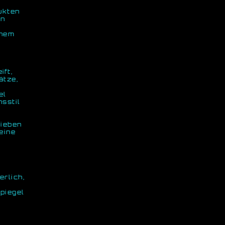
ukten
rn
inem
ift,
ätze,
el
sstil
sieben
eine
rlich,
piegel