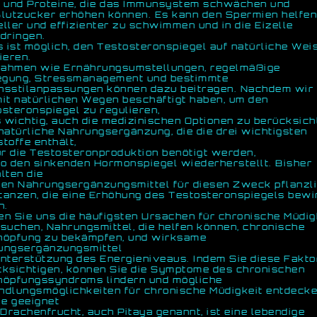
e und Proteine, die das Immunsystem schwächen und
lutzucker erhöhen können. Es kann den Spermien helfen
ller und effizienter zu schwimmen und in die Eizelle
dringen.
s ist möglich, den Testosteronspiegel auf natürliche Wei
ieren.
ahmen wie Ernährungsumstellungen, regelmäßige
gung, Stressmanagement und bestimmte
nsstilanpassungen können dazu beitragen. Nachdem wir
it natürlichen Wegen beschäftigt haben, um den
steronspiegel zu regulieren,
s wichtig, auch die medizinischen Optionen zu berücksich
natürliche Nahrungsergänzung, die die drei wichtigsten
toffe enthält,
ür die Testosteronproduktion benötigt werden,
o den sinkenden Hormonspiegel wiederherstellt. Bisher
lten die
ten Nahrungsergänzungsmittel für diesen Zweck pflanzl
tanzen, die eine Erhöhung des Testosteronspiegels bewi
n.
n Sie uns die häufigsten Ursachen für chronische Müdig
suchen, Nahrungsmittel, die helfen können, chronische
höpfung zu bekämpfen, und wirksame
ungsergänzungsmittel
nterstützung des Energieniveaus. Indem Sie diese Fakt
cksichtigen, können Sie die Symptome des chronischen
höpfungssyndroms lindern und mögliche
dlungsmöglichkeiten für chronische Müdigkeit entdecke
ie geeignet
 Drachenfrucht, auch Pitaya genannt, ist eine lebendige