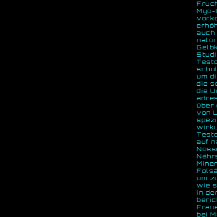
Fruch
Myo-I
vorko
erhö
auch 
natür
Gelb
Stud
Testo
schul
um di
die 
die 
adre
über 
von 
spezi
wirku
Test
auf n
Nüsse
Nährs
Miner
Folsä
um z
wie s
in de
beric
Fraue
bei M