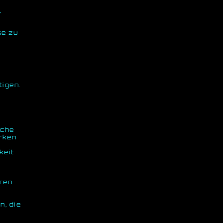
,
se zu
tigen.
iche
rken
keit
oren
n, die