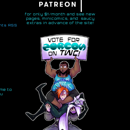
for only $1/month and see new
pages, minicomics, and saucy
extras in advance of the site!
nts RSS
ime to
ou