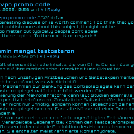
dvpn promo code
, 2025, 10:56 pm
|
#
|
Reply
vpn promo code
350fairfax
teresting discussion is worth comment. I do think that y
d publish more about this subject, it might not be
oo matter but typically people don’t speak
 these topics. To the next! Kind regards!!
min mangel testosteron
7, 2025, 4:58 pm
|
#
|
Reply
üft ehrenamtlich alle Inhalte, die von Chris Corsen über
n auf ihre medizinische Korrektheit und Aktualität.
ich nach unzähligen Arztbesuchen und Selbstexperiment
ch herausfand, was wirklich hilft.
h Maßnahmen zur Senkung des Cortisolspiegels kann de
steronspiegel natürlich erhöht werden. Die
ierung der Makronährstoffe kann laut Studien ebenfalls 
o positiv beeinflussen. Zusätzliche Ballaststoffe durch
hier nicht nur unnötig, sondern können tatsächlich deine
steronspiegel senken. Fast alle Nüsse mit einer Ausna
adamia
) sind sehr reich an mehrfach ungesättigten Fettsäuren
 verarbeitete Lebensmittel können den Testosteronspie
nflussen, indem sie die Produktion des Hormons hemmen
n. Sie enthalten meist raffinierte Kohlenhydrate,