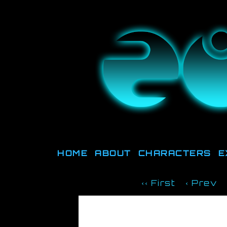
They're not o
HOME
ABOUT
CHARACTERS
E
‹‹ First
‹ Prev