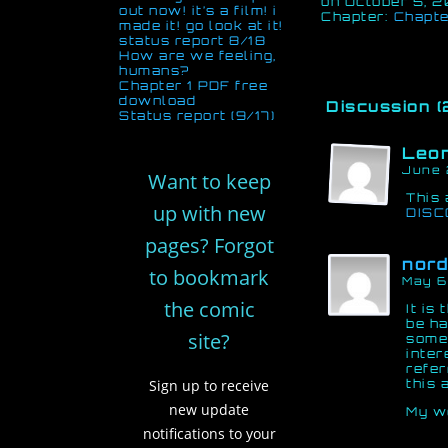
on
October 5, 2
out now! it’s a film! i
Chapter:
Chapter
made it! go look at it!
status report 8/18
How are we feeling,
humans?
Chapter 1 PDF free
download
Discussion (
Status report (9/17)
Leo
June 
Want to keep
This 
up with new
DISC
pages? Forgot
nord
to bookmark
May 6
the comic
It is
be ha
site?
some
inter
refer
Sign up to receive
this 
new update
My we
notifications to your