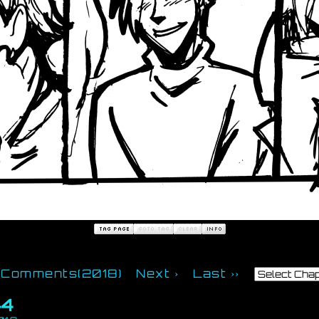
Comments(2018)
Next ›
Last ››
44