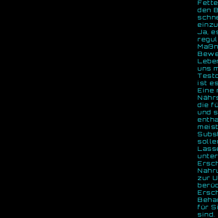
Fett
den B
schne
einzu
Ja, e
regul
Maßn
Bewe
Lebe
uns m
Testo
ist e
Eine 
Nährs
die f
und s
entha
meis
Subs
solle
Lasse
unter
Ersc
Nahr
zur U
berü
Ersc
Behan
für S
sind.