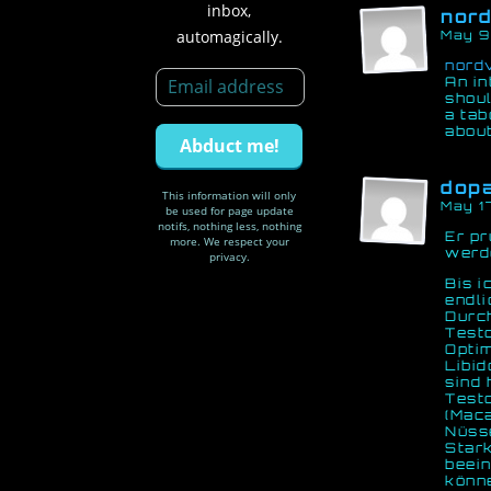
inbox,
nor
automagically.
May 9
nord
An in
shoul
a tab
about
dopa
This information will only
May 1
be used for page update
notifs, nothing less, nothing
Er pr
more. We respect your
werde
privacy.
Bis 
endli
Durc
Testo
Optim
Libid
sind 
Testo
(Mac
Nüsse
Stark
beei
könne