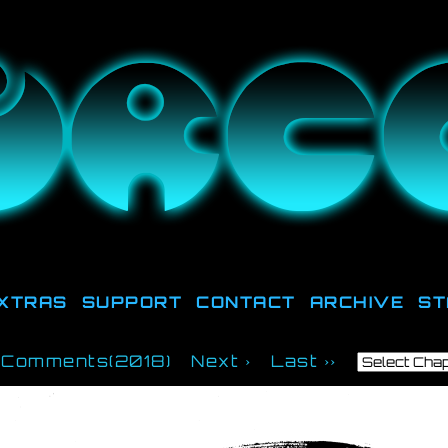
ut there, they're down HERE, trying to get la
XTRAS
SUPPORT
CONTACT
ARCHIVE
ST
Comments(2018)
Next ›
Last ››