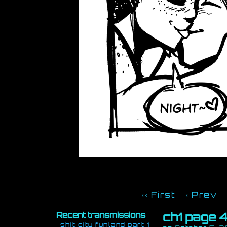
‹‹ First
‹ Prev
ch1 page 
Recent transmissions
shit city funland part 1